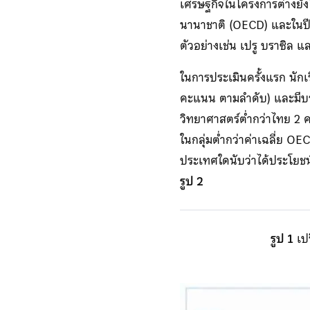
เศรษฐกิจในโครงการต่างยังใ
นานาชาติ (OECD) และในปี 
ตัวอย่างเช่น เปรู บราซิล แ
ในการประเมินครั้งแรก นัก
คะแนน ตามลำดับ) และมีบร
วิทยาศาสตร์ต่ำกว่าไทย 2 ค
ในกลุ่มต่ำกว่าค่าเฉลี่ย OE
ประเทศใดนับว่าได้ประโยชน
รูป 2
รูป 1
เป