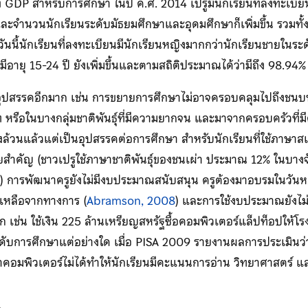
ง GDP สำหรับการศึกษา ในปี ค.ศ. 2014 เปรูมีนักเรียนที่ลงทะเบี
ละจำนวนนักเรียนระดับมัธยมศึกษาและอุดมศึกษาก็เพิ่มขึ้น รวมทั้
กวันนี้นักเรียนที่ลงทะเบียนมีนักเรียนหญิงมากกว่านักเรียนชายใน
ี่มีอายุ 15-24 ปี ยังเพิ่มขึ้นและตามสถิติประมาณได้ว่ามีถึง 98.94
อุปสรรคอีกมาก เช่น การขยายการศึกษาไม่อาจครอบคลุมไปถึงชนบทแ
ท หรือในบางกลุ่มชาติพันธุ์ที่มีความยากจน และมาจากครอบครัวที่มี
ึ่งล้วนแล้วแต่เป็นอุปสรรคต่อการศึกษา สำหรับนักเรียนที่ใช้ภาษ
ยสำคัญ (ชาวเปรูใช้ภาษาชาติพันธุ์ของชนเผ่า ประมาณ 12% ในบางจั
่า) การพัฒนาครูยังไม่มีงบประมาณสนับสนุน ครูต้องมาอบรมในวันห
ยเหลือจากทางการ (
Abramson, 2008
) และการใช้งบประมาณยังไม่ค
เช่น ใช้เงิน 225 ล้านเหรียญสหรัฐซื้อคอมพิวเตอร์แล็ปท็อปให้โร
ดับการศึกษาแต่อย่างใด เมื่อ PISA 2009 รายงานผลการประเมินว่าเ
่าคอมพิวเตอร์ไม่ได้ทำให้นักเรียนมีคะแนนการอ่าน วิทยาศาสตร์ แล