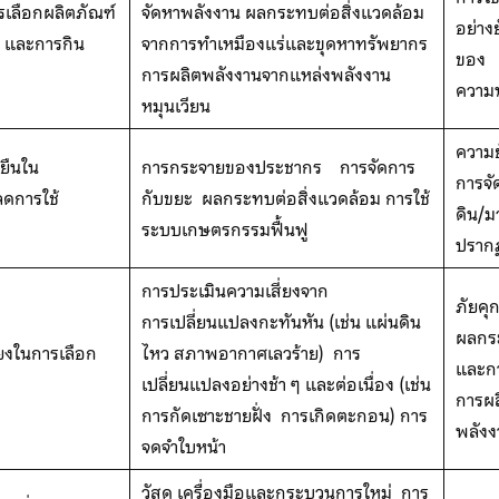
รเลือกผลิตภัณฑ์
จัดหาพลังงาน ผลกระทบต่อสิ่งแวดล้อม
อย่าง
์ และการกิน
จากการทำเหมืองแร่และขุดหาทรัพยากร
ของ
การผลิตพลังงานจากแหล่งพลังงาน
ความ
หมุนเวียน
ความย
งยืนใน
การกระจายของประชากร การจัดการ
การจ
ลดการใช้
กับขยะ ผลกระทบต่อสิ่งแวดล้อม การใช้
ดิน/ม
ระบบเกษตรกรรมฟื้นฟู
ปราก
การประเมินความเสี่ยงจาก
ภัยคุ
การเปลี่ยนแปลงกะทันหัน (เช่น แผ่นดิน
ผลกระ
ยงในการเลือก
ไหว สภาพอากาศเลวร้าย) การ
และกา
เปลี่ยนแปลงอย่างช้า ๆ และต่อเนื่อง (เช่น
การผล
การกัดเซาะชายฝั่ง การเกิดตะกอน) การ
พลังง
จดจำใบหน้า
วัสดุ เครื่องมือและกระบวนการใหม่ การ