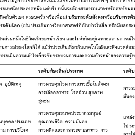
การใช้ความรู้ทางวิทยาศาสตร์ในบริบทหรือสถานการณ์ต่าง ๆ อย่างหลาก
งประเทศใดประเทศหนึ่ง แต่บริบทนั้นจะต้องสามารถแสดงหรือสะท้อนสม
่เกิดกับตัวเอง ครอบครัว หรือเพื่อน)
บริบทระดับสังคม
หรือ
บริบทระดั
ทระดับโลก
(เช่น ประเด็นทางวิทยาศาสตร์ที่เป็นข่าวในสื่อ หรือมีผลก
นส่วนหนึ่งในชีวิตจริงของนักเรียน และไม่จำกัดอยู่เฉพาะสถานการณ์ใน
ถานการณ์ของโลกก็ได้ แม้ว่าประเด็นเกี่ยวกับเทคโนโลยีและสิ่งแวดล้อม
ประเมินความเข้าใจเกี่ยวกับกระบวนการและความก้าวหน้าของความรู้ท
ระดับท้องถิ่น/ประเทศ
ระดั
 อุบัติเหตุ
การควบคุมโรค การแพร่เชื้อในสังคม
การระ
การเลือกอาหาร โรคอ้วน สุขภาพ
มั่นค
ชุมชน
การควบคุมขนาดประชากรมนุษย์
แหล่ง
่วนบุคคล ประเภท
คุณภาพชีวิต ความมั่นคง
ไป ร
าน การบริโภค
การผลิตและการกระจายอาหาร การ
การใช้