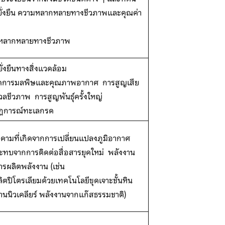
ยั่งยืน ความหลากหลายทางชีวภาพและคุณค่า
หลากหลายทางชีวภาพ
ั่งยืนทางสิ่งแวดล้อม
ัดการมลพิษและคุณภาพอากาศ การสูญเสีย
วลชีวภาพ การสูญพันธุ์ครั้งใหญ่
ฏการณ์ทะเลกรด
กคามที่เกิดจากการเปลี่ยนแปลงภูมิอากาศ
ทบจากการติดต่อสื่อสารยุคใหม่ พลังงาน
รผลิตพลังงาน (เช่น
ิตปิโตรเลียมด้วยเทคโนโลยีขุดเจาะชั้นหิน
านนิวเคลียร์ พลังงานจากแก๊สธรรมชาติ)