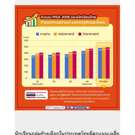
นักเรียนกลุ่มช้างเผือกในประเทศไทยมีคะแนนเฉลี่ย