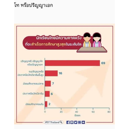
โท หรือปริญญาเอก