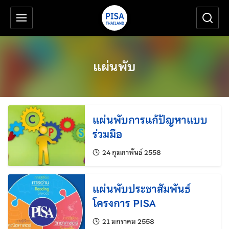
เครื่องมือช่วยเหลือ
ข้ามไปยังเนื้อหาหลัก
แผ่นพับ
แผ่นพับการแก้ปัญหาแบบ
ร่วมมือ
แก้ไขล่าสุดเมื่อ:
24 กุมภาพันธ์ 2558
แผ่นพับประชาสัมพันธ์
โครงการ PISA
แก้ไขล่าสุดเมื่อ:
21 มกราคม 2558