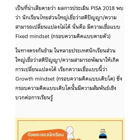
เป็นที่น่าเสียดายว่า ผลการประเมิน PISA 2018 พบ
ว่า นักเรียนไทยส่วนใหญ่เชื่อว่าสติปัญญา/ความ
สามารถเปลี่ยนแปลงไม่ได้ นั่นคือ มีความเชื่อแบบ
Fixed mindset (กรอบความคิดแบบตายตัว)
ในทางตรงกันข้าม ในหลายประเทศนักเรียนส่วน
ใหญ่เชื่อว่าสติปัญญา/ความสามารถพัฒนาให้เกิด
การเปลี่ยนแปลงได้ เรียกความเชื่อแบบนี้ว่า
Growth mindset (กรอบความคิดแบบเติบโต) ซึ่ง
กรอบความคิดแบบเติบโตนั้นมีความสัมพันธ์เชิง
บวกต่อการเรียนรู้