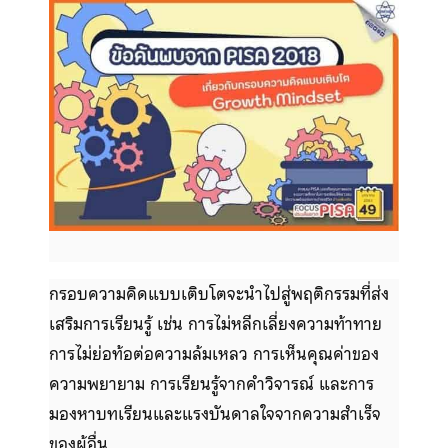
กรอบความคิดแบบเติบโตจะนำไปสู่พฤติกรรมที่ส่ง
เสริมการเรียนรู้ เช่น การไม่หลีกเลี่ยงความท้าทาย
การไม่ย่อท้อต่อความล้มเหลว การเห็นคุณค่าของ
ความพยายาม การเรียนรู้จากคำวิจารณ์ และการ
มองหาบทเรียนและแรงบันดาลใจจากความสำเร็จ
ของผู้อื่น