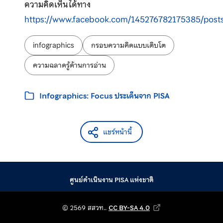
ความคิดเห็นได้ทาง
https://www.facebook.com/145276782175385/pos
ป้ายกำกับ:
infographics
กรอบความคิดแบบเติบโต
ความฉลาดรู้ด้านการอ่าน
หมวดหมู่:
Infographics: Focus ประเด็นจาก PISA
แชร์หน้านี้
ศูนย์ดำเนินงาน PISA แห่งชาติ
© 2569 สถาบันส่งเสริม
© 2569 สสวท..
CC BY-SA 4.0
Creative Commons Attribution-Shar