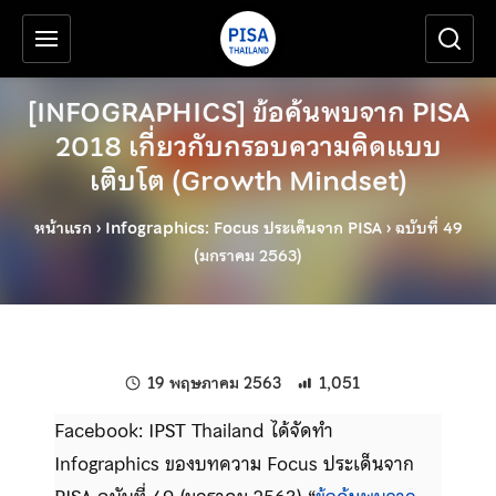
เครื่องมือช่วยเหลือ
ข้ามไปยังเนื้อหาหลัก
[INFOGRAPHICS] ข้อค้นพบจาก PISA
2018 เกี่ยวกับกรอบความคิดแบบ
เติบโต (Growth Mindset)
หน้าแรก
›
Infographics: Focus ประเด็นจาก PISA
›
ฉบับที่ 49
(มกราคม 2563)
แก้ไขล่าสุดเมื่อ:
19 พฤษภาคม 2563
1,051
Facebook: IPST Thailand ได้จัดทำ
Infographics ของบทความ Focus ประเด็นจาก