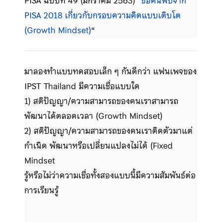
PISA ฉบับที่ 49 (มกราคม 2563) “
ข้อค้นพบจาก
PISA 2018 เกี่ยวกับกรอบความคิดแบบเติบโต
(Growth Mindset)
“
มาลองทำแบบทดสอบเล็ก ๆ กันดีกว่า แฟนเพจของ
IPST Thailand มีความเชื่อแบบใด
1) สติปัญญา/ความสามารถของคนเราสามารถ
พัฒนาได้ตลอดเวลา (Growth Mindset)
2) สติปัญญา/ความสามารถของคนเราติดตัวมาแต่
กำเนิด พัฒนาหรือเปลี่ยนแปลงไม่ได้ (Fixed
Mindset
รู้หรือไม่ว่าความเชื่อทั้งสองแบบนี้มีความสัมพันธ์ต่อ
การเรียนรู้