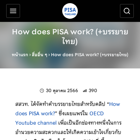
เครื่องมือช่วยเหลือ
ข้ามไปยังเนื้อหาหลัก
How does PISA work? (+บรรยาย
ไทย)
หน้าแรก
›
สื่ออื่น ๆ
›
How does PISA work? (+บรรยายไทย)
แก้ไขล่าสุดเมื่อ:
30 ตุลาคม 2566
390
สสวท. ได้จัดทำคำบรรยายไทยสำหรับคลิป “
How
does PISA work?
” ซึ่งเผยแพร่ใน
OECD
Youtube channel
เพื่อเป็นอีกช่องทางหนึ่งในการ
อำนวยความสะดวกและให้เกิดความเข้าใจเกี่ยวกับ